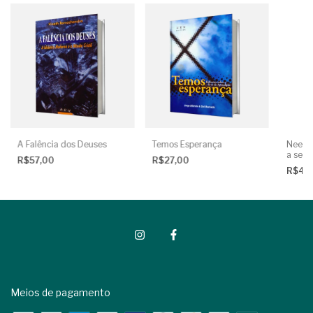
A Falência dos Deuses
Temos Esperança
Neemia
a serv
R$57,00
R$27,00
R$44
Meios de pagamento