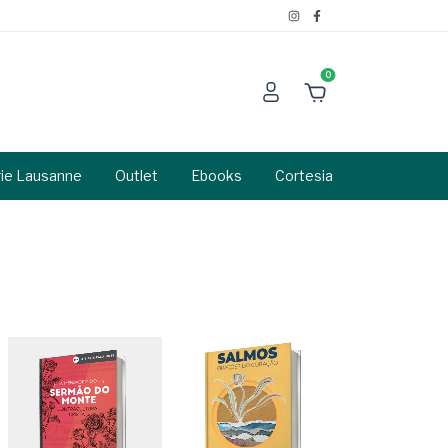
0
rie Lausanne
Outlet
Ebooks
Cortesia