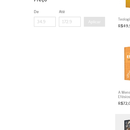
De
Até
Teolog
Aplicar
R$49
A Men
Efésios
R$72,