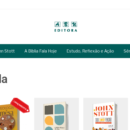
hn Stott
A Biblia Fala Hoje
Estudo, Reflexão e Ação
Sé
da