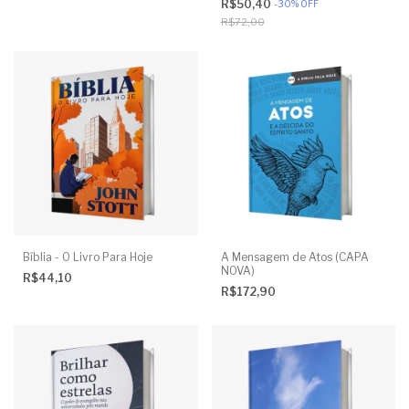
R$50,40
-
30
%
OFF
R$72,00
Bíblia - O Livro Para Hoje
A Mensagem de Atos (CAPA
NOVA)
R$44,10
R$172,90