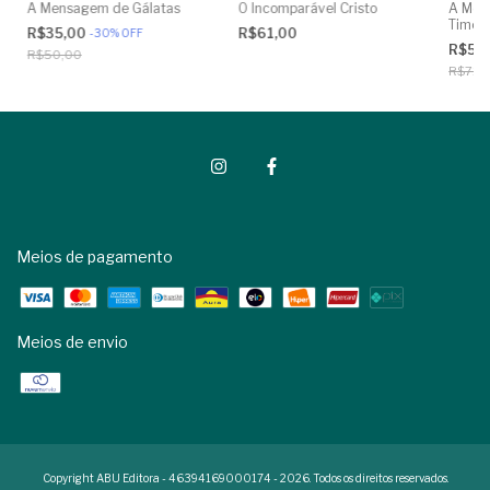
A Mensagem de Gálatas
O Incomparável Cristo
A Men
Timóte
R$35,00
R$61,00
-
30
%
OFF
R$50
R$50,00
R$72,
Meios de pagamento
Meios de envio
Copyright ABU Editora - 46394169000174 - 2026. Todos os direitos reservados.