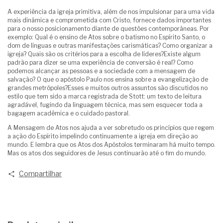
A experiência da igreja primitiva, além de nos impulsionar para uma vida
mais dinâmica e comprometida com Cristo, fornece dados importantes
para o nosso posicionamento diante de questões contemporâneas. Por
exemplo: Qual é o ensino de Atos sobre o batismo no Espírito Santo, o
dom de línguas e outras manifestações carismáticas? Como organizar a
igreja? Quais são os critérios para a escolha de líderes?Existe algum
padrão para dizer se uma experiência de conversão é real? Como
podemos alcançar as pessoas e a sociedade com a mensagem de
salvação? O que o apóstolo Paulo nos ensina sobre a evangelização de
grandes metrópoles?Esses e muitos outros assuntos são discutidos no
estilo que tem sido a marca registrada de Stott: um texto de leitura
agradável, fugindo da linguagem técnica, mas sem esquecer toda a
bagagem acadêmica e o cuidado pastoral.
A Mensagem de Atos nos ajuda a ver sobretudo os princípios que regem
a ação do Espírito impelindo continuamente a igreja em direção ao
mundo. E lembra que os Atos dos Apóstolos terminaram há muito tempo.
Mas os atos dos seguidores de Jesus continuarão até o fim do mundo.
Compartilhar