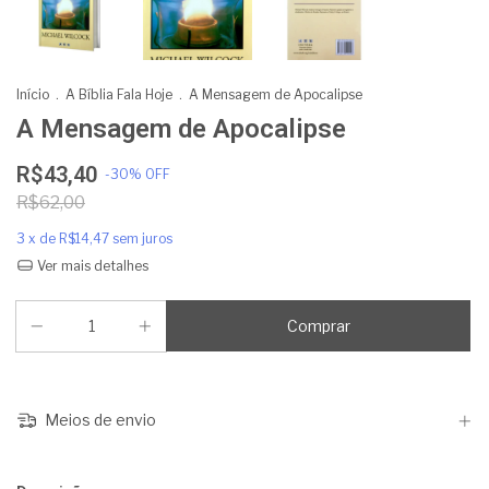
Início
.
A Bíblia Fala Hoje
.
A Mensagem de Apocalipse
A Mensagem de Apocalipse
R$43,40
-
30
%
OFF
R$62,00
3
x de
R$14,47
sem juros
Ver mais detalhes
Meios de envio