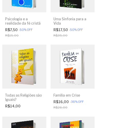
Psicologia e a
Uma Sinfonia para a
realidade da fé cristã
Vida
R$7,50
R$17,50
-
50
%
OFF
-
50
%
OFF
R$15,00
R$35,00
Todas as Religiões são
Família em Crise
Iguais?
R$16,00
-
38
%
OFF
R$14,00
R$26,00