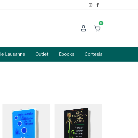
0
rie Lausanne
Outlet
Ebooks
Cortesia