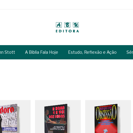
hn Stott
A Biblia Fala Hoje
Estudo, Reflexão e Ação
Sé