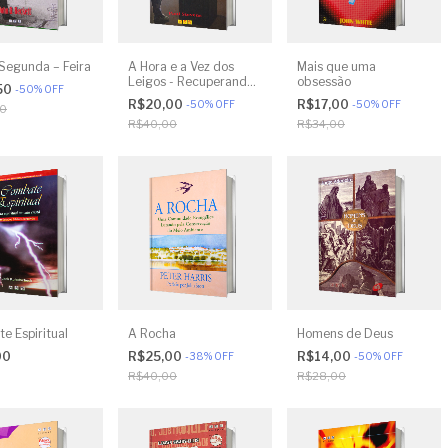
Segunda – Feira
A Hora e a Vez dos
Mais que uma
Leigos - Recuperando
obsessão
50
-
50
%
OFF
a visão bíblica dos
R$20,00
R$17,00
-
50
%
OFF
-
50
%
OFF
00
ministérios na Igreja
R$40,00
R$34,00
e Espiritual
A Rocha
Homens de Deus
00
R$25,00
R$14,00
-
38
%
OFF
-
50
%
OFF
R$40,00
R$28,00