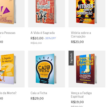
ara Pessoas
A Vida é Sagrada
Vitória sobre a
s
Corrupção
R$10,00
-
38
%
OFF
00
R$23,00
R$16,00
Esgotado
is da Morte?
Caiu a Ficha
Vença a Fadiga
Espiritual
00
R$29,00
R$19,00
R$38,00