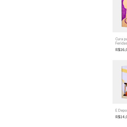
Cura p
Ferida
R$16,
E Depo
R$14,