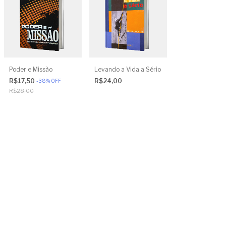
Poder e Missão
Levando a Vida a Sério
R$17,50
R$24,00
-
38
%
OFF
R$28,00