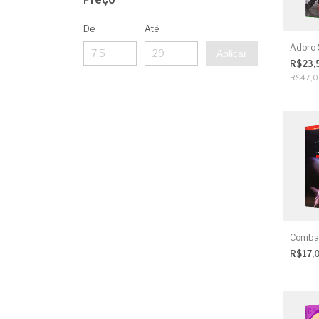
De
Até
Adoro 
Aplicar
R$23,
R$47,
Combat
R$17,